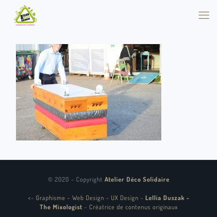
© 2020 - Copyright
Atelier Déco Solidaire
<
-
Graphisme - Web Design - UX Design
-
Lellia Duszak -
The Mixologist
-
Créatrice de contenus originaux