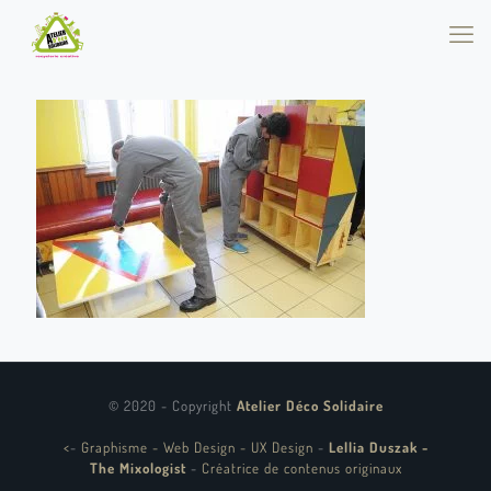
© 2020 - Copyright
Atelier Déco Solidaire
<
-
Graphisme - Web Design - UX Design
-
Lellia Duszak -
The Mixologist
-
Créatrice de contenus originaux