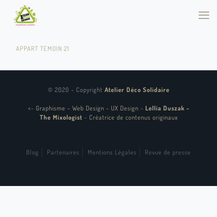
APPART TEMOIN 21
© 2020 - Copyright
Atelier Déco Solidaire
<
-
Graphisme - Web Design - UX Design
-
Lellia Duszak -
The Mixologist
-
Créatrice de contenus originaux
Blog
Partenaires
Mentions Légales
Revue de presse