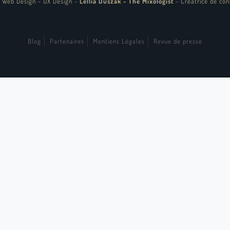
 Web Design - UX Design
-
Lellia Duszak - The Mixologist
-
Créatrice de con
Blog
Partenaires
Mentions Légales
Revue de presse