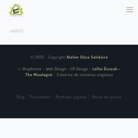
ads823
© 2020 - Copyright
Atelier Déco Solidaire
<
-
Graphisme - Web Design - UX Design
-
Lellia Duszak -
The Mixologist
-
Créatrice de contenus originaux
Blog
Partenaires
Mentions Légales
Revue de presse