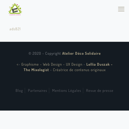
ads821
© 2020 - Copyright
Atelier Déco Solidaire
<
-
Graphisme - Web Design - UX Design
-
Lellia Duszak -
The Mixologist
-
Créatrice de contenus originaux
Blog
Partenaires
Mentions Légales
Revue de presse