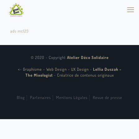
ads mc123
© 2020 - Copyright
Atelier Déco Solidaire
<
-
Graphisme - Web Design - UX Design
-
Lellia Duszak -
The Mixologist
-
Créatrice de contenus originaux
Blog
Partenaires
Mentions Légales
Revue de presse