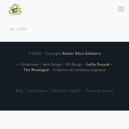
ads mc103
© 2020 - Copyright
Atelier Déco Solidaire
<
-
Graphisme - Web Design - UX Design
-
Lellia Duszak -
The Mixologist
-
Créatrice de contenus originaux
Blog
Partenaires
Mentions Légales
Revue de presse