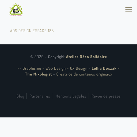
ADS DESIGN ESPACE 185
© 2020 - Copyright
Atelier Déco Solidaire
<
-
Graphisme - Web Design - UX Design
-
Lellia Duszak -
The Mixologist
-
Créatrice de contenus originaux
Blog
Partenaires
Mentions Légales
Revue de presse