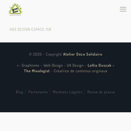
ADS DESIGN ESPACE 158
© 2020 - Copyright
Atelier Déco Solidaire
<
-
Graphisme - Web Design - UX Design
-
Lellia Duszak -
The Mixologist
-
Créatrice de contenus originaux
Blog
Partenaires
Mentions Légales
Revue de presse