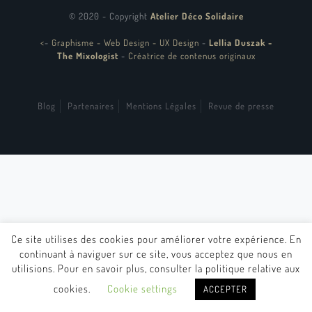
© 2020 - Copyright
Atelier Déco Solidaire
<
-
Graphisme - Web Design - UX Design
-
Lellia Duszak -
The Mixologist
-
Créatrice de contenus originaux
Blog
Partenaires
Mentions Légales
Revue de presse
Ce site utilises des cookies pour améliorer votre expérience. En
continuant à naviguer sur ce site, vous acceptez que nous en
utilisions. Pour en savoir plus, consulter la politique relative aux
cookies.
Cookie settings
ACCEPTER