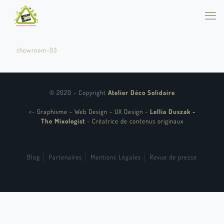
showroom-03
© 2020 - Copyright
Atelier Déco Solidaire
<
-
Graphisme - Web Design - UX Design
-
Lellia Duszak -
The Mixologist
-
Créatrice de contenus originaux
Blog
Partenaires
Mentions Légales
Revue de presse