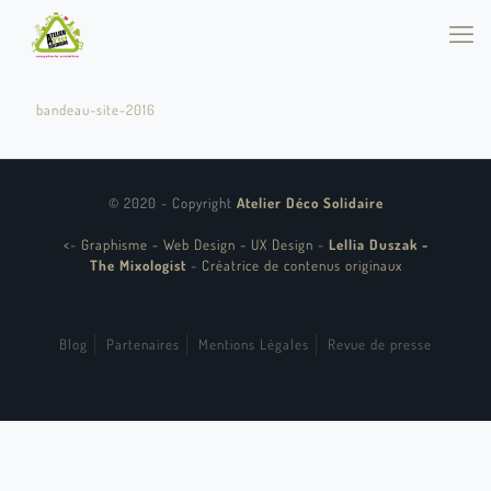
bandeau-site-2016
© 2020 - Copyright
Atelier Déco Solidaire
<
-
Graphisme - Web Design - UX Design
-
Lellia Duszak -
The Mixologist
-
Créatrice de contenus originaux
Blog
Partenaires
Mentions Légales
Revue de presse