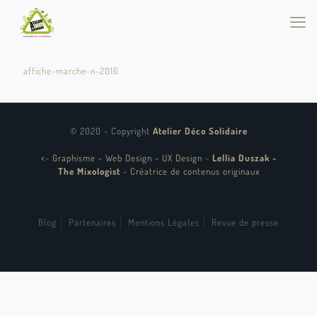
affiche-marche-n-2016
© 2020 - Copyright
Atelier Déco Solidaire
<
-
Graphisme - Web Design - UX Design
-
Lellia Duszak -
The Mixologist
-
Créatrice de contenus originaux
Blog
Partenaires
Mentions Légales
Revue de presse