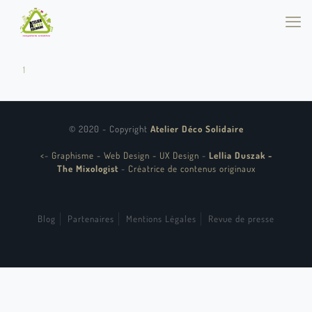
1
© 2020 - Copyright
Atelier Déco Solidaire
<
-
Graphisme - Web Design - UX Design
-
Lellia Duszak -
The Mixologist
-
Créatrice de contenus originaux
Blog
Partenaires
Mentions Légales
Revue de presse