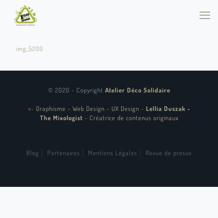
img_5200
© 2020 - Copyright
Atelier Déco Solidaire
<
-
Graphisme - Web Design - UX Design
-
Lellia Duszak -
The Mixologist
-
Créatrice de contenus originaux
Blog
Partenaires
Mentions Légales
Revue de presse