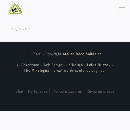
IMG_5050
© 2020 - Copyright
Atelier Déco Solidaire
<
-
Graphisme - Web Design - UX Design
-
Lellia Duszak -
The Mixologist
-
Créatrice de contenus originaux
Blog
Partenaires
Mentions Légales
Revue de presse