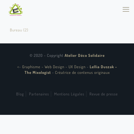
Bureau (2)
© 2020 - Copyright
Atelier Déco Solidaire
<
-
Graphisme - Web Design - UX Design
-
Lellia Duszak -
The Mixologist
-
Créatrice de contenus originaux
Blog
Partenaires
Mentions Légales
Revue de presse