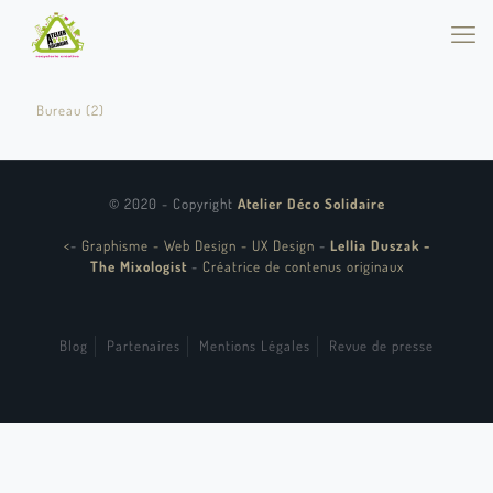
Bureau (2)
© 2020 - Copyright
Atelier Déco Solidaire
<
-
Graphisme - Web Design - UX Design
-
Lellia Duszak -
The Mixologist
-
Créatrice de contenus originaux
Blog
Partenaires
Mentions Légales
Revue de presse