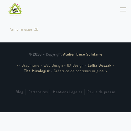
Armoire osier (3)
© 2020 - Copyright
Atelier Déco Solidaire
<
-
Graphisme - Web Design - UX Design
-
Lellia Duszak -
The Mixologist
-
Créatrice de contenus originaux
Blog
Partenaires
Mentions Légales
Revue de presse