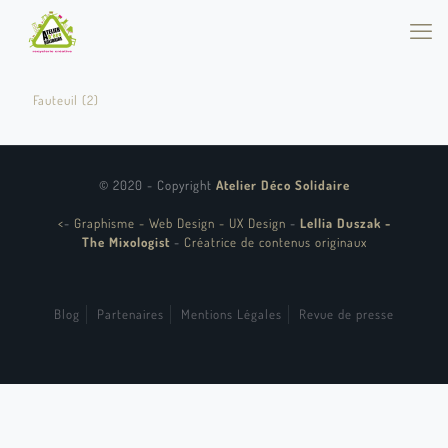
Fauteuil (2)
© 2020 - Copyright
Atelier Déco Solidaire
<
-
Graphisme - Web Design - UX Design
-
Lellia Duszak -
The Mixologist
-
Créatrice de contenus originaux
Blog
Partenaires
Mentions Légales
Revue de presse