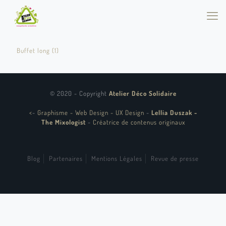
Buffet long (1)
© 2020 - Copyright
Atelier Déco Solidaire
<
-
Graphisme - Web Design - UX Design
-
Lellia Duszak -
The Mixologist
-
Créatrice de contenus originaux
Blog
Partenaires
Mentions Légales
Revue de presse