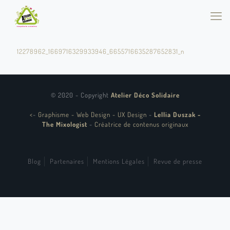
12278962_1669716329933946_6655716635287652831_n
© 2020 - Copyright
Atelier Déco Solidaire
<
-
Graphisme - Web Design - UX Design
-
Lellia Duszak -
The Mixologist
-
Créatrice de contenus originaux
Blog
Partenaires
Mentions Légales
Revue de presse