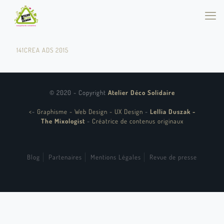
141CREA ADS 2015
© 2020 - Copyright
Atelier Déco Solidaire
<
-
Graphisme - Web Design - UX Design
-
Lellia Duszak -
The Mixologist
-
Créatrice de contenus originaux
Blog
Partenaires
Mentions Légales
Revue de presse