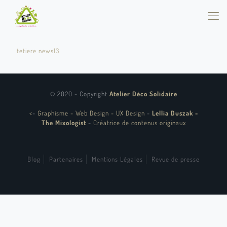
tetiere news13
© 2020 - Copyright
Atelier Déco Solidaire
<
-
Graphisme - Web Design - UX Design
-
Lellia Duszak -
The Mixologist
-
Créatrice de contenus originaux
Blog
Partenaires
Mentions Légales
Revue de presse