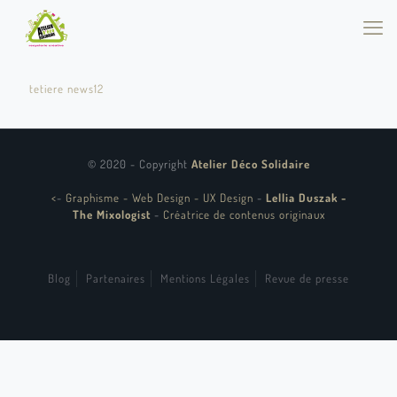
tetiere news12
© 2020 - Copyright
Atelier Déco Solidaire
<
-
Graphisme - Web Design - UX Design
-
Lellia Duszak -
The Mixologist
-
Créatrice de contenus originaux
Blog
Partenaires
Mentions Légales
Revue de presse