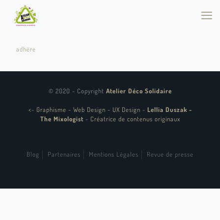
adhère
© 2020 - Copyright
Atelier Déco Solidaire
<
-
Graphisme - Web Design - UX Design
-
Lellia Duszak -
The Mixologist
-
Créatrice de contenus originaux
Blog
Partenaires
Mentions Légales
Revue de presse