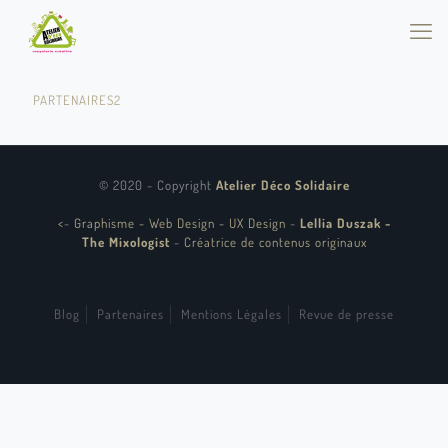
PARTENAIRES2
© 2020 - Copyright
Atelier Déco Solidaire
<
-
Graphisme - Web Design - UX Design
-
Lellia Duszak -
The Mixologist
-
Créatrice de contenus originaux
Blog
Partenaires
Mentions Légales
Revue de presse