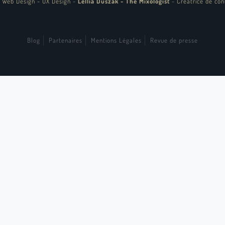
 Web Design - UX Design
-
Lellia Duszak - The Mixologist
-
Créatrice de con
Blog
Partenaires
Mentions Légales
Revue de presse