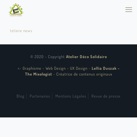
tetiere news
© 2020 - Copyright
Atelier Déco Solidaire
<
-
Graphisme - Web Design - UX Design
-
Lellia Duszak -
The Mixologist
-
Créatrice de contenus originaux
Blog
Partenaires
Mentions Légales
Revue de presse