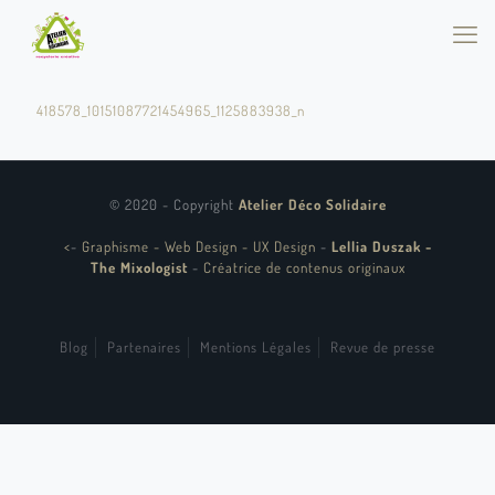
418578_10151087721454965_1125883938_n
© 2020 - Copyright
Atelier Déco Solidaire
<
-
Graphisme - Web Design - UX Design
-
Lellia Duszak -
The Mixologist
-
Créatrice de contenus originaux
Blog
Partenaires
Mentions Légales
Revue de presse