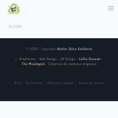
Bx CUB2
© 2020 - Copyright
Atelier Déco Solidaire
<
-
Graphisme - Web Design - UX Design
-
Lellia Duszak -
The Mixologist
-
Créatrice de contenus originaux
Blog
Partenaires
Mentions Légales
Revue de presse