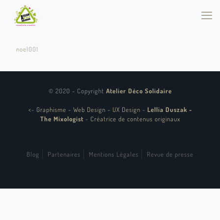
noel001
© 2020 - Copyright
Atelier Déco Solidaire
<
-
Graphisme - Web Design - UX Design
-
Lellia Duszak -
The Mixologist
-
Créatrice de contenus originaux
Blog
Partenaires
Mentions Légales
Revue de presse