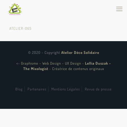
ATELIER-065
© 2020 - Copyright
Atelier Déco Solidaire
<
-
Graphisme - Web Design - UX Design
-
Lellia Duszak -
The Mixologist
-
Créatrice de contenus originaux
Blog
Partenaires
Mentions Légales
Revue de presse