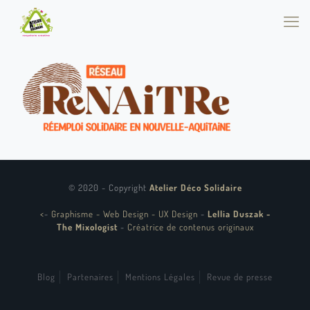
© 2020 - Copyright
Atelier Déco Solidaire
<
-
Graphisme - Web Design - UX Design
-
Lellia Duszak -
The Mixologist
-
Créatrice de contenus originaux
Blog
Partenaires
Mentions Légales
Revue de presse