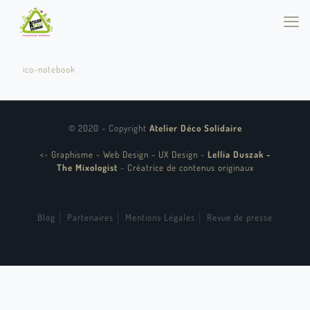
ico-notebook
© 2020 - Copyright
Atelier Déco Solidaire
<
-
Graphisme - Web Design - UX Design
-
Lellia Duszak -
The Mixologist
-
Créatrice de contenus originaux
Blog
Partenaires
Mentions Légales
Revue de presse