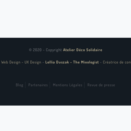
© 2020 - Copyright
Atelier Déco Solidaire
 Web Design - UX Design
-
Lellia Duszak - The Mixologist
-
Créatrice de con
Blog
Partenaires
Mentions Légales
Revue de presse