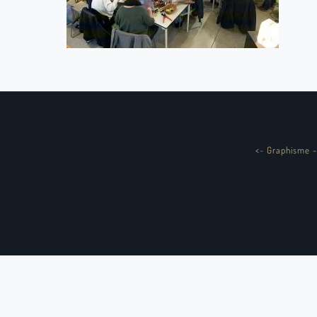
<
-
Graphisme -