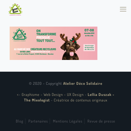
© 2020 - Copyright
Atelier Déco Solidaire
<
-
Graphisme - Web Design - UX Design
-
Lellia Duszak -
The Mixologist
-
Créatrice de contenus originaux
Blog
Partenaires
Mentions Légales
Revue de presse