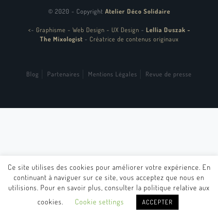
© 2020 - Copyright
Atelier Déco Solidaire
<
-
Graphisme - Web Design - UX Design
-
Lellia Duszak -
The Mixologist
-
Créatrice de contenus originaux
Blog
Partenaires
Mentions Légales
Revue de presse
Ce site utilises des cookies pour améliorer votre expérience. En
continuant à naviguer sur ce site, vous acceptez que nous en
utilisions. Pour en savoir plus, consulter la politique relative aux
cookies.
Cookie settings
ACCEPTER