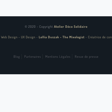
© 2020 - Copyright
Atelier Déco Solidaire
 Web Design - UX Design
-
Lellia Duszak - The Mixologist
-
Créatrice de con
Blog
Partenaires
Mentions Légales
Revue de presse