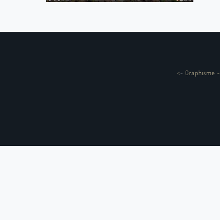
<
-
Graphisme -