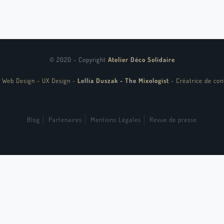
© 2020 - Copyright
Atelier Déco Solidaire
 Web Design - UX Design
-
Lellia Duszak - The Mixologist
-
Créatrice de con
Blog
Partenaires
Mentions Légales
Revue de presse