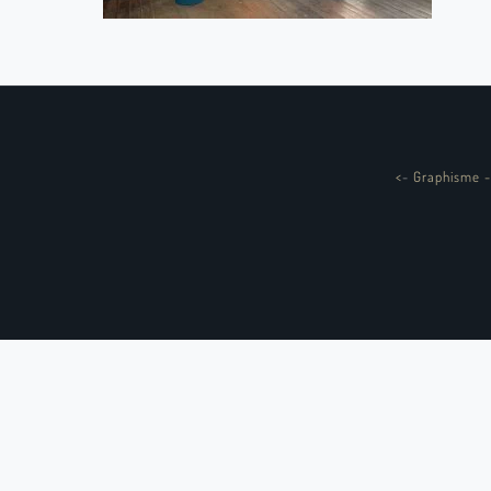
<
-
Graphisme -