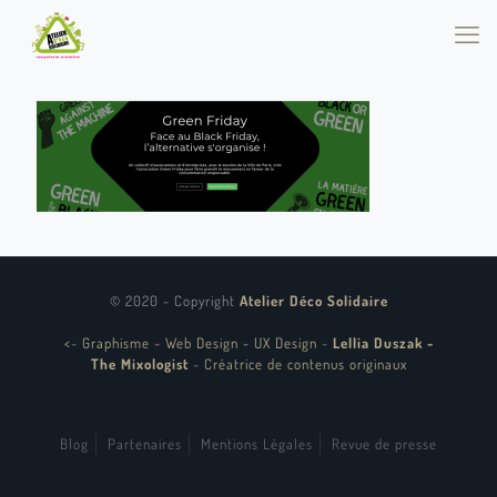
© 2020 - Copyright
Atelier Déco Solidaire
<
-
Graphisme - Web Design - UX Design
-
Lellia Duszak -
The Mixologist
-
Créatrice de contenus originaux
Blog
Partenaires
Mentions Légales
Revue de presse