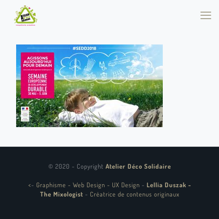
© 2020 - Copyright
Atelier Déco Solidaire
<
-
Graphisme - Web Design - UX Design
-
Lellia Duszak -
The Mixologist
-
Créatrice de contenus originaux