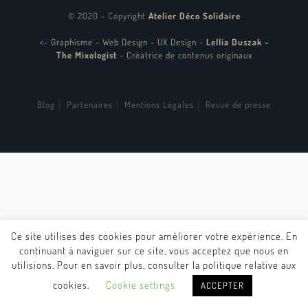
© 2020 - Copyright
Atelier Déco Solidaire
<
-
Graphisme - Web Design - UX Design
-
Lellia Duszak -
The Mixologist
-
Créatrice de contenus originaux
Blog
Partenaires
Mentions Légales
Revue de presse
Ce site utilises des cookies pour améliorer votre expérience. En
continuant à naviguer sur ce site, vous acceptez que nous en
utilisions. Pour en savoir plus, consulter la politique relative aux
cookies.
Cookie settings
ACCEPTER