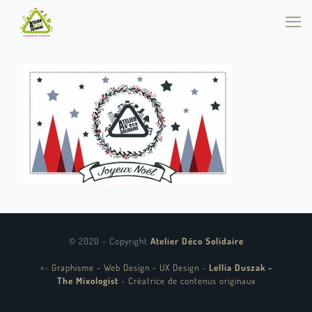
© 2020 - Copyright
Atelier Déco Solidaire
<
-
Graphisme - Web Design - UX Design
-
Lellia Duszak -
The Mixologist
-
Créatrice de contenus originaux