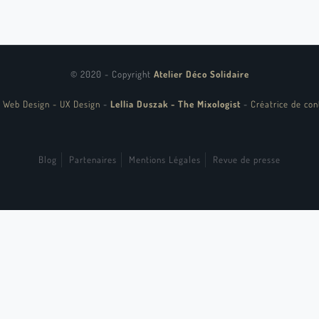
© 2020 - Copyright
Atelier Déco Solidaire
 Web Design - UX Design
-
Lellia Duszak - The Mixologist
-
Créatrice de con
Blog
Partenaires
Mentions Légales
Revue de presse