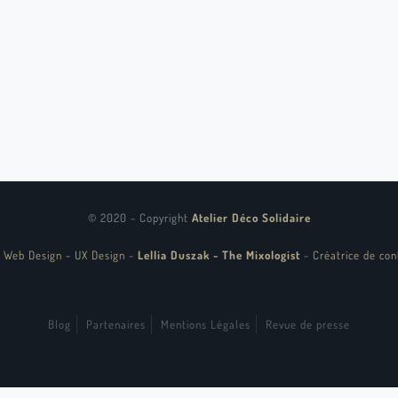
© 2020 - Copyright
Atelier Déco Solidaire
 Web Design - UX Design
-
Lellia Duszak - The Mixologist
-
Créatrice de con
Blog
Partenaires
Mentions Légales
Revue de presse