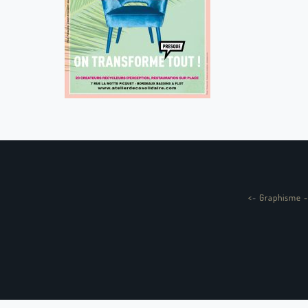
<
-
Graphisme -