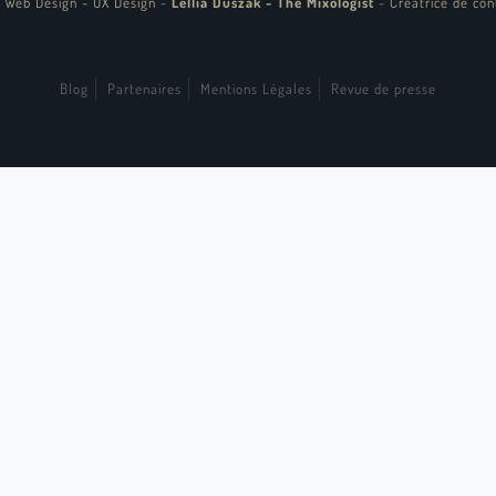
 Web Design - UX Design
-
Lellia Duszak - The Mixologist
-
Créatrice de con
Blog
Partenaires
Mentions Légales
Revue de presse