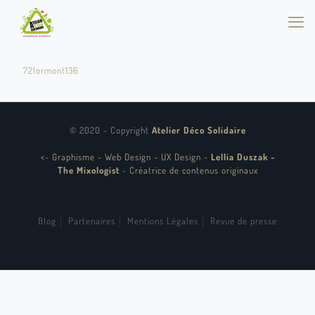
72lormont136
© 2020 - Copyright
Atelier Déco Solidaire
<
-
Graphisme - Web Design - UX Design
-
Lellia Duszak -
The Mixologist
-
Créatrice de contenus originaux
Blog
Partenaires
Mentions Légales
Revue de presse