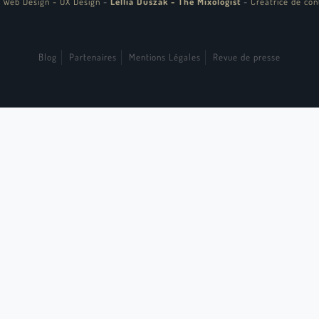
 Web Design - UX Design
-
Lellia Duszak - The Mixologist
-
Créatrice de con
Blog
Partenaires
Mentions Légales
Revue de presse